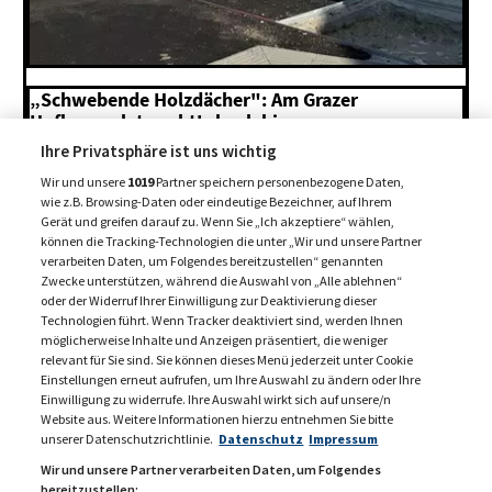
„Schwebende Holzdächer": Am Grazer
Hofbauerplatz geht's hoch hinaus
Ihre Privatsphäre ist uns wichtig
6. August 2026
Wir und unsere
1019
Partner speichern personenbezogene Daten,
wie z.B. Browsing-Daten oder eindeutige Bezeichner, auf Ihrem
Gerät und greifen darauf zu. Wenn Sie „Ich akzeptiere“ wählen,
MEHR BEITRÄGE +
können die Tracking-Technologien die unter „Wir und unsere Partner
verarbeiten Daten, um Folgendes bereitzustellen“ genannten
Zwecke unterstützen, während die Auswahl von „Alle ablehnen“
oder der Widerruf Ihrer Einwilligung zur Deaktivierung dieser
Technologien führt. Wenn Tracker deaktiviert sind, werden Ihnen
möglicherweise Inhalte und Anzeigen präsentiert, die weniger
relevant für Sie sind. Sie können dieses Menü jederzeit unter Cookie
Einstellungen erneut aufrufen, um Ihre Auswahl zu ändern oder Ihre
Einwilligung zu widerrufe. Ihre Auswahl wirkt sich auf unsere/n
Website aus. Weitere Informationen hierzu entnehmen Sie bitte
unserer Datenschutzrichtlinie.
Datenschutz
Impressum
Wir und unsere Partner verarbeiten Daten, um Folgendes
bereitzustellen: