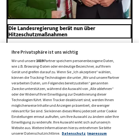
Die Landesregierung berät nun über
Hitzeschutzmaßnahmen
8. August 2026
Ihre Privatsphäre ist uns wichtig
Wir und unsere
1019
Partner speichern personenbezogene Daten,
MEHR BEITRÄGE +
wie z.B. Browsing-Daten oder eindeutige Bezeichner, auf Ihrem
Gerät und greifen darauf zu. Wenn Sie „Ich akzeptiere“ wählen,
können die Tracking-Technologien die unter „Wir und unsere Partner
verarbeiten Daten, um Folgendes bereitzustellen“ genannten
Zwecke unterstützen, während die Auswahl von „Alle ablehnen“
oder der Widerruf Ihrer Einwilligung zur Deaktivierung dieser
Technologien führt. Wenn Tracker deaktiviert sind, werden Ihnen
möglicherweise Inhalte und Anzeigen präsentiert, die weniger
relevant für Sie sind. Sie können dieses Menü jederzeit unter Cookie
Einstellungen erneut aufrufen, um Ihre Auswahl zu ändern oder Ihre
Einwilligung zu widerrufe. Ihre Auswahl wirkt sich auf unsere/n
Website aus. Weitere Informationen hierzu entnehmen Sie bitte
unserer Datenschutzrichtlinie.
Datenschutz
Impressum