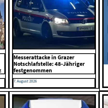
Messerattacke in Grazer
Notschlafstelle: 48-Jähriger
festgenommen
z
7. August 2026