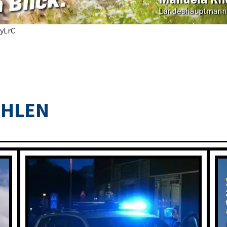
GyLrC
OHLEN