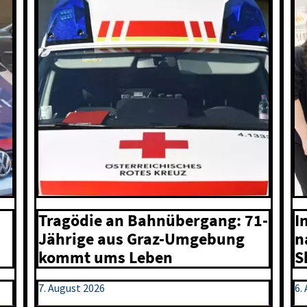
I
Tragödie an Bahnübergang: 71-
n
Jährige aus Graz-Umgebung
S
kommt ums Leben
7. August 2026
6.