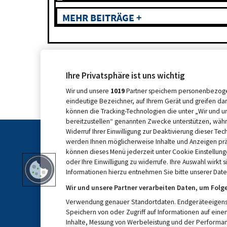
MEHR BEITRÄGE +
Ihre Privatsphäre ist uns wichtig
Wir und unsere
1019
Partner speichern personenbezoge
eindeutige Bezeichner, auf Ihrem Gerät und greifen da
können die Tracking-Technologien die unter „Wir und u
bereitzustellen“ genannten Zwecke unterstützen, währ
Widerruf Ihrer Einwilligung zur Deaktivierung dieser Tec
werden Ihnen möglicherweise Inhalte und Anzeigen präse
können dieses Menü jederzeit unter Cookie Einstellung
oder Ihre Einwilligung zu widerrufe. Ihre Auswahl wirkt 
Informationen hierzu entnehmen Sie bitte unserer Daten
Wir und unsere Partner verarbeiten Daten, um Folg
Verwendung genauer Standortdaten. Endgeräteeigenscha
Speichern von oder Zugriff auf Informationen auf ein
KONTAKT
MEDIADATE
Inhalte, Messung von Werbeleistung und der Performan