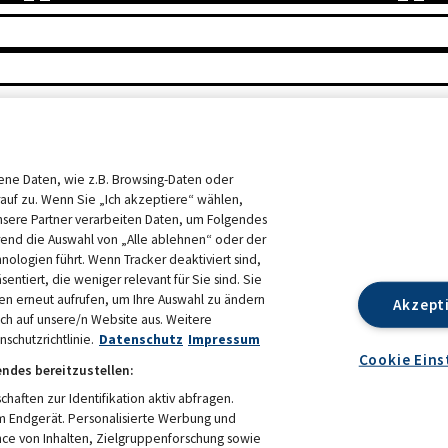
ne Daten, wie z.B. Browsing-Daten oder
rauf zu. Wenn Sie „Ich akzeptiere“ wählen,
nsere Partner verarbeiten Daten, um Folgendes
end die Auswahl von „Alle ablehnen“ oder der
hnologien führt. Wenn Tracker deaktiviert sind,
ntiert, die weniger relevant für Sie sind. Sie
en erneut aufrufen, um Ihre Auswahl zu ändern
Akzept
sich auf unsere/n Website aus. Weitere
schutzrichtlinie.
Datenschutz
Impressum
Cookie Eins
endes bereitzustellen:
ften zur Identifikation aktiv abfragen.
em Endgerät. Personalisierte Werbung und
N 2026
DATENSCHUTZ
ce von Inhalten, Zielgruppenforschung sowie