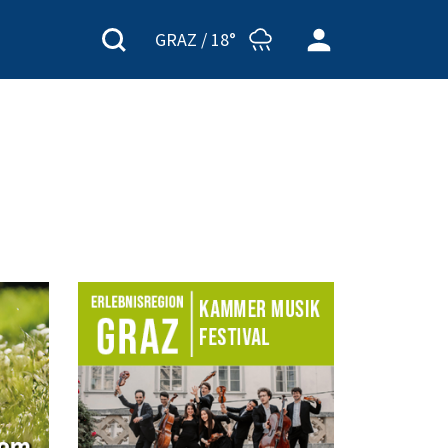
GRAZ /
18°