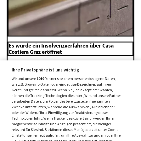
Es wurde ein Insolvenzverfahren über Casa
Costiera Graz eröffnet
8. August 2026
Ihre Privatsphäre ist uns wichtig
Wir und unsere
1019
Partner speichern personenbezogene Daten,
MEHR BEITRÄGE +
wie z.B. Browsing-Daten oder eindeutige Bezeichner, auf Ihrem
Gerät und greifen darauf zu. Wenn Sie „Ich akzeptiere“ wählen,
können die Tracking-Technologien die unter „Wir und unsere Partner
verarbeiten Daten, um Folgendes bereitzustellen“ genannten
Zwecke unterstützen, während die Auswahl von „Alle ablehnen“
oder der Widerruf Ihrer Einwilligung zur Deaktivierung dieser
Technologien führt. Wenn Tracker deaktiviert sind, werden Ihnen
möglicherweise Inhalte und Anzeigen präsentiert, die weniger
relevant für Sie sind. Sie können dieses Menü jederzeit unter Cookie
Einstellungen erneut aufrufen, um Ihre Auswahl zu ändern oder Ihre
Einwilligung zu widerrufe. Ihre Auswahl wirkt sich auf unsere/n