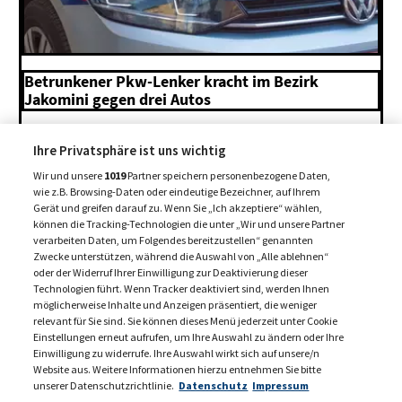
Betrunkener Pkw-Lenker kracht im Bezirk
Jakomini gegen drei Autos
7. August 2026
Ihre Privatsphäre ist uns wichtig
Wir und unsere
1019
Partner speichern personenbezogene Daten,
MEHR BEITRÄGE +
wie z.B. Browsing-Daten oder eindeutige Bezeichner, auf Ihrem
Gerät und greifen darauf zu. Wenn Sie „Ich akzeptiere“ wählen,
können die Tracking-Technologien die unter „Wir und unsere Partner
verarbeiten Daten, um Folgendes bereitzustellen“ genannten
Zwecke unterstützen, während die Auswahl von „Alle ablehnen“
oder der Widerruf Ihrer Einwilligung zur Deaktivierung dieser
Technologien führt. Wenn Tracker deaktiviert sind, werden Ihnen
möglicherweise Inhalte und Anzeigen präsentiert, die weniger
relevant für Sie sind. Sie können dieses Menü jederzeit unter Cookie
Einstellungen erneut aufrufen, um Ihre Auswahl zu ändern oder Ihre
Einwilligung zu widerrufe. Ihre Auswahl wirkt sich auf unsere/n
Website aus. Weitere Informationen hierzu entnehmen Sie bitte
unserer Datenschutzrichtlinie.
Datenschutz
Impressum