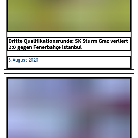
Dritte Qualifikationsrunde: SK Sturm Graz verliert
2:0 gegen Fenerbahçe Istanbul
5. August 2026