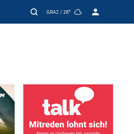
GRAZ /
28°