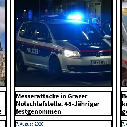
Messerattacke in Grazer
B
Notschlafstelle: 48-Jähriger
k
festgenommen
g
z
7. August 2026
7.