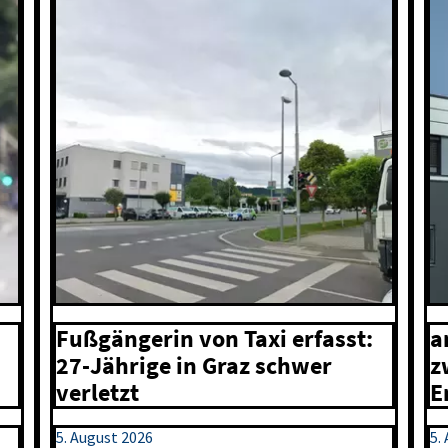
Fußgängerin von Taxi erfasst:
a
27-Jährige in Graz schwer
z
verletzt
E
5. August 2026
5.