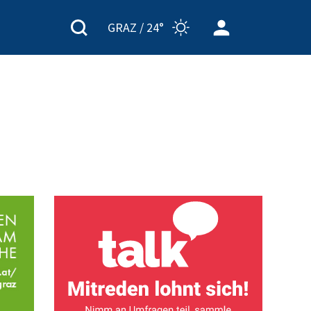
GRAZ /
24°