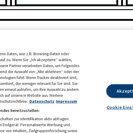
ne Daten, wie z.B. Browsing-Daten oder
rauf zu. Wenn Sie „Ich akzeptiere“ wählen,
nsere Partner verarbeiten Daten, um Folgendes
end die Auswahl von „Alle ablehnen“ oder der
hnologien führt. Wenn Tracker deaktiviert sind,
ntiert, die weniger relevant für Sie sind. Sie
en erneut aufrufen, um Ihre Auswahl zu ändern
Akzept
sich auf unsere/n Website aus. Weitere
schutzrichtlinie.
Datenschutz
Impressum
Cookie Eins
endes bereitzustellen:
ften zur Identifikation aktiv abfragen.
em Endgerät. Personalisierte Werbung und
N 2026
DATENSCHUTZ
ce von Inhalten, Zielgruppenforschung sowie