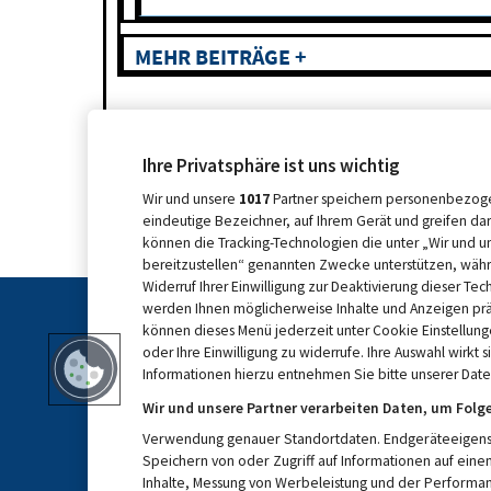
MEHR BEITRÄGE +
Ihre Privatsphäre ist uns wichtig
Wir und unsere
1017
Partner speichern personenbezoge
eindeutige Bezeichner, auf Ihrem Gerät und greifen da
können die Tracking-Technologien die unter „Wir und u
bereitzustellen“ genannten Zwecke unterstützen, währ
Widerruf Ihrer Einwilligung zur Deaktivierung dieser Tec
werden Ihnen möglicherweise Inhalte und Anzeigen präse
können dieses Menü jederzeit unter Cookie Einstellung
oder Ihre Einwilligung zu widerrufe. Ihre Auswahl wirkt 
Informationen hierzu entnehmen Sie bitte unserer Daten
Wir und unsere Partner verarbeiten Daten, um Folg
Verwendung genauer Standortdaten. Endgeräteeigenscha
Speichern von oder Zugriff auf Informationen auf ein
KONTAKT
MEDIADATE
Inhalte, Messung von Werbeleistung und der Performan