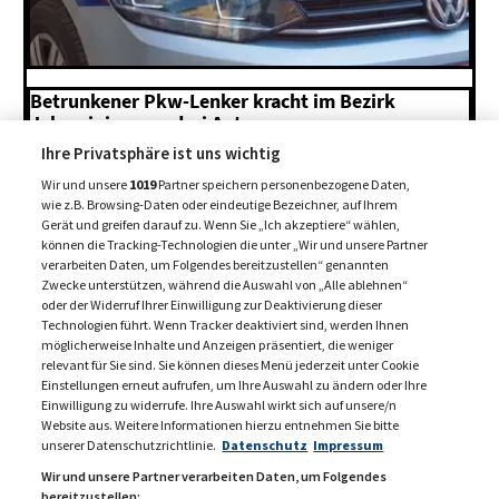
Betrunkener Pkw-Lenker kracht im Bezirk
Jakomini gegen drei Autos
Ihre Privatsphäre ist uns wichtig
7. August 2026
Wir und unsere
1019
Partner speichern personenbezogene Daten,
wie z.B. Browsing-Daten oder eindeutige Bezeichner, auf Ihrem
Gerät und greifen darauf zu. Wenn Sie „Ich akzeptiere“ wählen,
MEHR BEITRÄGE +
können die Tracking-Technologien die unter „Wir und unsere Partner
verarbeiten Daten, um Folgendes bereitzustellen“ genannten
Zwecke unterstützen, während die Auswahl von „Alle ablehnen“
oder der Widerruf Ihrer Einwilligung zur Deaktivierung dieser
Technologien führt. Wenn Tracker deaktiviert sind, werden Ihnen
möglicherweise Inhalte und Anzeigen präsentiert, die weniger
relevant für Sie sind. Sie können dieses Menü jederzeit unter Cookie
Einstellungen erneut aufrufen, um Ihre Auswahl zu ändern oder Ihre
Einwilligung zu widerrufe. Ihre Auswahl wirkt sich auf unsere/n
Website aus. Weitere Informationen hierzu entnehmen Sie bitte
unserer Datenschutzrichtlinie.
Datenschutz
Impressum
Wir und unsere Partner verarbeiten Daten, um Folgendes
bereitzustellen: