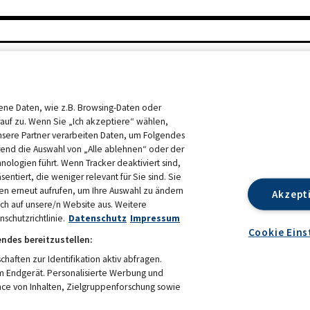
ne Daten, wie z.B. Browsing-Daten oder
rauf zu. Wenn Sie „Ich akzeptiere“ wählen,
nsere Partner verarbeiten Daten, um Folgendes
end die Auswahl von „Alle ablehnen“ oder der
hnologien führt. Wenn Tracker deaktiviert sind,
ntiert, die weniger relevant für Sie sind. Sie
en erneut aufrufen, um Ihre Auswahl zu ändern
Akzept
sich auf unsere/n Website aus. Weitere
schutzrichtlinie.
Datenschutz
Impressum
Cookie Eins
endes bereitzustellen:
ften zur Identifikation aktiv abfragen.
em Endgerät. Personalisierte Werbung und
N 2026
DATENSCHUTZ
ce von Inhalten, Zielgruppenforschung sowie