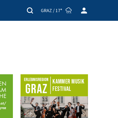
GRAZ /
17°