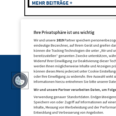
MEHR BEITRÄGE +
Ihre Privatsphäre ist uns wichtig
Wir und unsere
1019
Partner speichern personenbezoge
eindeutige Bezeichner, auf Ihrem Gerät und greifen da
können die Tracking-Technologien die unter „Wir und u
bereitzustellen“ genannten Zwecke unterstützen, währ
Widerruf Ihrer Einwilligung zur Deaktivierung dieser Tec
werden Ihnen möglicherweise Inhalte und Anzeigen präse
können dieses Menü jederzeit unter Cookie Einstellung
oder Ihre Einwilligung zu widerrufe. Ihre Auswahl wirkt 
Informationen hierzu entnehmen Sie bitte unserer Daten
Wir und unsere Partner verarbeiten Daten, um Folg
Verwendung genauer Standortdaten. Endgeräteeigenscha
Speichern von oder Zugriff auf Informationen auf ein
KONTAKT
MEDIADATE
Inhalte, Messung von Werbeleistung und der Performan
Entwicklung und Verbesserung von Angeboten.