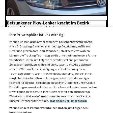
Betrunkener Pkw-Lenker kracht im Bezirk
Jakomini gegen drei Autos
Ihre Privatsphäre ist uns wichtig
7. August 2026
Wir und unsere
1019
Partner speichern personenbezogene Daten,
wie z.B. Browsing-Daten oder eindeutige Bezeichner, auf Ihrem
Gerät und greifen darauf zu. Wenn Sie „Ich akzeptiere“ wählen,
MEHR BEITRÄGE +
können die Tracking-Technologien die unter „Wir und unsere Partner
verarbeiten Daten, um Folgendes bereitzustellen“ genannten
Zwecke unterstützen, während die Auswahl von „Alle ablehnen“
oder der Widerruf Ihrer Einwilligung zur Deaktivierung dieser
Technologien führt. Wenn Tracker deaktiviert sind, werden Ihnen
möglicherweise Inhalte und Anzeigen präsentiert, die weniger
relevant für Sie sind. Sie können dieses Menü jederzeit unter Cookie
Einstellungen erneut aufrufen, um Ihre Auswahl zu ändern oder Ihre
Einwilligung zu widerrufe. Ihre Auswahl wirkt sich auf unsere/n
Website aus. Weitere Informationen hierzu entnehmen Sie bitte
unserer Datenschutzrichtlinie.
Datenschutz
Impressum
Wir und unsere Partner verarbeiten Daten, um Folgendes
bereitzustellen: