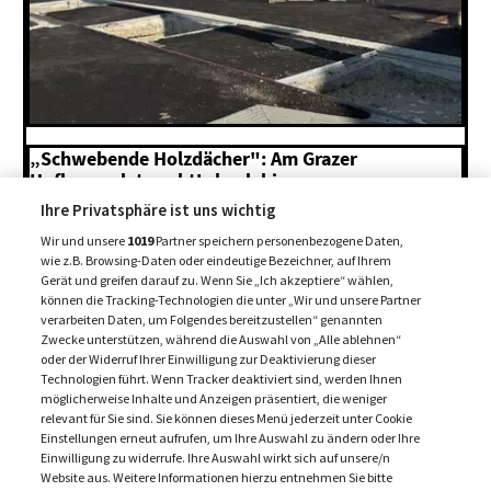
„Schwebende Holzdächer": Am Grazer
Hofbauerplatz geht's hoch hinaus
Ihre Privatsphäre ist uns wichtig
6. August 2026
Wir und unsere
1019
Partner speichern personenbezogene Daten,
wie z.B. Browsing-Daten oder eindeutige Bezeichner, auf Ihrem
Gerät und greifen darauf zu. Wenn Sie „Ich akzeptiere“ wählen,
MEHR BEITRÄGE +
können die Tracking-Technologien die unter „Wir und unsere Partner
verarbeiten Daten, um Folgendes bereitzustellen“ genannten
Zwecke unterstützen, während die Auswahl von „Alle ablehnen“
oder der Widerruf Ihrer Einwilligung zur Deaktivierung dieser
Technologien führt. Wenn Tracker deaktiviert sind, werden Ihnen
möglicherweise Inhalte und Anzeigen präsentiert, die weniger
relevant für Sie sind. Sie können dieses Menü jederzeit unter Cookie
Einstellungen erneut aufrufen, um Ihre Auswahl zu ändern oder Ihre
Einwilligung zu widerrufe. Ihre Auswahl wirkt sich auf unsere/n
Website aus. Weitere Informationen hierzu entnehmen Sie bitte