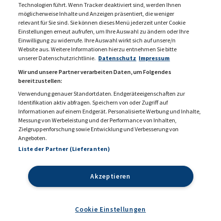
Technologien führt. Wenn Tracker deaktiviert sind, werden Ihnen
möglicherweise Inhalte und Anzeigen präsentiert, die weniger
relevant für Sie sind. Sie können dieses Menü jederzeit unter Cookie
Einstellungen erneut aufrufen, um Ihre Auswahl zu ändern oder Ihre
Einwilligung zu widerrufe. Ihre Auswahl wirkt sich auf unsere/n
Website aus. Weitere Informationen hierzu entnehmen Sie bitte
unserer Datenschutzrichtlinie.
Datenschutz
Impressum
Wir und unsere Partner verarbeiten Daten, um Folgendes
bereitzustellen:
Verwendung genauer Standortdaten. Endgeräteeigenschaften zur
Identifikation aktiv abfragen. Speichern von oder Zugriff auf
Informationen auf einem Endgerät. Personalisierte Werbung und Inhalte,
Messung von Werbeleistung und der Performance von Inhalten,
KONTAKT
MEDIADATEN 2026
Zielgruppenforschung sowie Entwicklung und Verbesserung von
Angeboten.
DATENSCHUTZ
IMPRESSUM
Liste der Partner (Lieferanten)
COOKIE EINSTELLUNGEN
AGB
Akzeptieren
Cookie Einstellungen