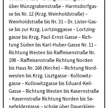
über Münz­gra­ben­stra­ße – Harms­dorf­gas­
se bis Nr. 12 (Krzg. Wein­hold­stra­ße) –
Wein­hold­stra­ße bis Nr. 31 – Dr. Lis­ter-Gas­
se bis zur Krzg. Lort­zing­gas­se – Lort­zing­
gas­se bis Krzg. Paul-Ernst-Gas­se – Rich­
tung Sü­den bis Karl-Hu­ber-Gas­se Nr. 11 –
Rich­tung Wes­ten bis Raiff­ei­sen­stra­ße Nr.
198 – Raiff­ei­sen­stra­ße Rich­tung Nor­den
bis Haus Nr. 166 (Kir­che) – Rich­tung Nord­
wes­ten bis Krzg. Liszt­gas­se - Kol­lo­witz­
gas­se – Kol­lo­witz­gas­se bis Edu­ard-Keil-
Gas­se – Rich­tung Wes­ten bis Ka­sern­stra­ße
– Ka­sern­stra­ße Rich­tung Nor­den bis Se­
ne­fel­der­gas­se – schräg über Dau­er­klein­