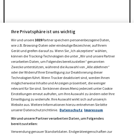
Ihre Privatsphäre ist uns wichtig
Wir und unsere
1019
Partner speichern personenbezogene Daten,
wie z.B. Browsing-Daten oder eindeutige Bezeichner, auf Ihrem
Gerät und greifen darauf zu. Wenn Sie „Ich akzeptiere“ wählen,
können die Tracking-Technologien die unter „Wir und unsere Partner
verarbeiten Daten, um Folgendes bereitzustellen“ genannten
Zwecke unterstützen, während die Auswahl von „Alle ablehnen“
oder der Widerruf Ihrer Einwilligung zur Deaktivierung dieser
Technologien führt. Wenn Tracker deaktiviert sind, werden Ihnen
möglicherweise Inhalte und Anzeigen präsentiert, die weniger
relevant für Sie sind. Sie können dieses Menü jederzeit unter Cookie
Einstellungen erneut aufrufen, um Ihre Auswahl zu ändern oder Ihre
Einwilligung zu widerrufe. Ihre Auswahl wirkt sich auf unsere/n
Website aus. Weitere Informationen hierzu entnehmen Sie bitte
unserer Datenschutzrichtlinie.
Datenschutz
Impressum
Wir und unsere Partner verarbeiten Daten, um Folgendes
bereitzustellen:
Verwendung genauer Standortdaten. Endgeräteeigenschaften zur