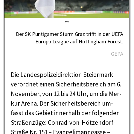
Der SK Puntigamer Sturm Graz trifft in der UEFA
Europa League auf Nottingham Forest.
GEPA
Die Lan­des­po­li­zei­di­rek­ti­on Stei­er­mark
ver­ord­net ei­nen Si­cher­heits­be­reich am 6.
No­vem­ber, von 12 bis 24 Uhr, um die Mer­
kur Are­na. Der Si­cher­heits­be­reich um­
fasst das Ge­biet in­ner­halb der fol­gen­den
Stra­ßen­zü­ge: Con­rad-von-Höt­zen­dorf-
Stra­ße Nr. 151 – Evan­geli­mann­gas­se –