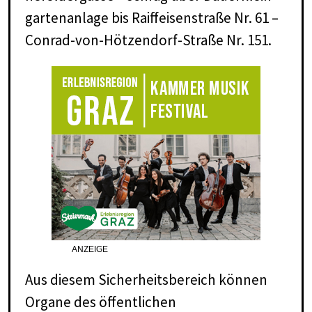
gar­ten­an­la­ge bis Raiff­ei­sen­stra­ße Nr. 61 –
Con­rad-von-Höt­zen­dorf-Stra­ße Nr. 151.
ANZEIGE
Aus diesem Sicherheitsbereich können
Organe des öffentlichen