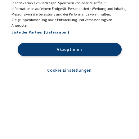
Identifikation aktiv abfragen. Speichern von oder Zugriff auf
Informationen auf einem Endgerät. Personalisierte Werbung und Inhalte,
Messung von Werbeleistung und der Performance von Inhalten,
KONTAKT
MEDIADATEN 2026
Zielgruppenforschung sowie Entwicklung und Verbesserung von
Angeboten.
DATENSCHUTZ
IMPRESSUM
Liste der Partner (Lieferanten)
COOKIE EINSTELLUNGEN
AGB
Akzeptieren
Cookie Einstellungen