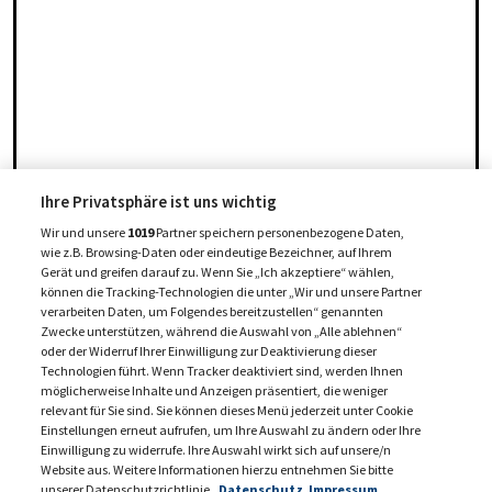
Ihre Privatsphäre ist uns wichtig
Wir und unsere
1019
Partner speichern personenbezogene Daten,
wie z.B. Browsing-Daten oder eindeutige Bezeichner, auf Ihrem
Gerät und greifen darauf zu. Wenn Sie „Ich akzeptiere“ wählen,
können die Tracking-Technologien die unter „Wir und unsere Partner
verarbeiten Daten, um Folgendes bereitzustellen“ genannten
Zwecke unterstützen, während die Auswahl von „Alle ablehnen“
oder der Widerruf Ihrer Einwilligung zur Deaktivierung dieser
Technologien führt. Wenn Tracker deaktiviert sind, werden Ihnen
möglicherweise Inhalte und Anzeigen präsentiert, die weniger
relevant für Sie sind. Sie können dieses Menü jederzeit unter Cookie
Einstellungen erneut aufrufen, um Ihre Auswahl zu ändern oder Ihre
Einwilligung zu widerrufe. Ihre Auswahl wirkt sich auf unsere/n
Website aus. Weitere Informationen hierzu entnehmen Sie bitte
unserer Datenschutzrichtlinie.
Datenschutz
Impressum