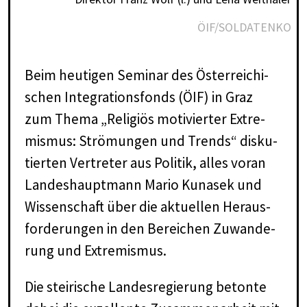
ÖIF/SOLDATENKO
Beim heu­ti­gen Se­mi­nar des Ös­ter­rei­chi­
schen In­te­gra­ti­ons­fonds (ÖIF) in Graz
zum The­ma „Re­li­gi­ös mo­ti­vier­ter Ex­tre­
mis­mus: Strö­mun­gen und Trends“ dis­ku­
tier­ten Ver­tre­ter aus Po­li­tik, al­les vor­an
Lan­des­haupt­mann Ma­rio Ku­na­sek und
Wis­sen­schaft über die ak­tu­el­len Her­aus­
for­de­run­gen in den Be­rei­chen Zu­wan­de­
rung und Ex­tre­mis­mus.
Die steirische Landesregierung betonte