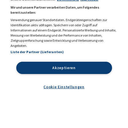
Wir und unsere Partner verarbeiten Daten, um Folgendes
bereitzustellen:
Verwendung genauer Standortdaten. Endgeräteeigenschaften zur
Identifikation aktiv abfragen. Speichern von oder Zugriff auf
Informationen auf einem Endgerät. Personalisierte Werbung und Inhalte,
Messung von Werbeleistung und der Performance von Inhalten,
KONTAKT
MEDIADATEN 2026
Zielgruppenforschung sowie Entwicklung und Verbesserung von
Angeboten.
DATENSCHUTZ
IMPRESSUM
Liste der Partner (Lieferanten)
COOKIE EINSTELLUNGEN
AGB
Akzeptieren
Cookie Einstellungen