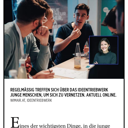
REGELMÄSSIG TR­E­F­FEN SICH ÜBER DAS IDEEN­TRIEB­W­ERK J
UNGE MEN­SCHEN, UM SICH ZU VER­NET­ZEN. AK­TUELL ON­LINE.
WIMAIR.AT, IDEEN­TRIEB­W­ERK
E
ines der wichtigsten Dinge, in die junge