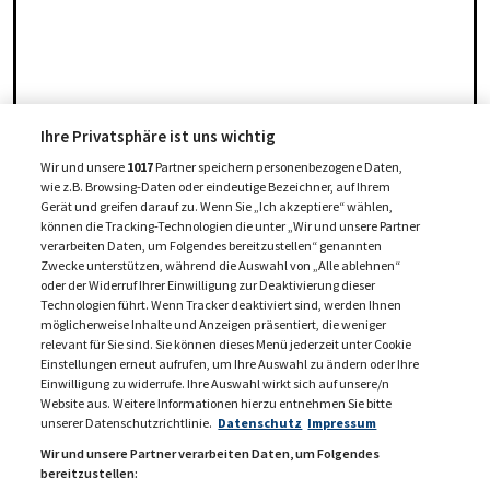
Ihre Privatsphäre ist uns wichtig
Wir und unsere
1017
Partner speichern personenbezogene Daten,
wie z.B. Browsing-Daten oder eindeutige Bezeichner, auf Ihrem
Gerät und greifen darauf zu. Wenn Sie „Ich akzeptiere“ wählen,
können die Tracking-Technologien die unter „Wir und unsere Partner
verarbeiten Daten, um Folgendes bereitzustellen“ genannten
Zwecke unterstützen, während die Auswahl von „Alle ablehnen“
oder der Widerruf Ihrer Einwilligung zur Deaktivierung dieser
Technologien führt. Wenn Tracker deaktiviert sind, werden Ihnen
möglicherweise Inhalte und Anzeigen präsentiert, die weniger
relevant für Sie sind. Sie können dieses Menü jederzeit unter Cookie
Einstellungen erneut aufrufen, um Ihre Auswahl zu ändern oder Ihre
Einwilligung zu widerrufe. Ihre Auswahl wirkt sich auf unsere/n
Website aus. Weitere Informationen hierzu entnehmen Sie bitte
unserer Datenschutzrichtlinie.
Datenschutz
Impressum
Wir und unsere Partner verarbeiten Daten, um Folgendes
bereitzustellen: