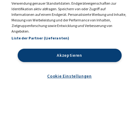
Verwendung genauer Standortdaten. Endgeräteeigenschaften zur
Identifikation aktiv abfragen. Speichern von oder Zugriff auf
Informationen auf einem Endgerät. Personalisierte Werbung und Inhalte,
Messung von Werbeleistung und der Performance von Inhalten,
KONTAKT
MEDIADATEN 2026
Zielgruppenforschung sowie Entwicklung und Verbesserung von
Angeboten.
DATENSCHUTZ
IMPRESSUM
Liste der Partner (Lieferanten)
COOKIE EINSTELLUNGEN
AGB
Akzeptieren
Cookie Einstellungen