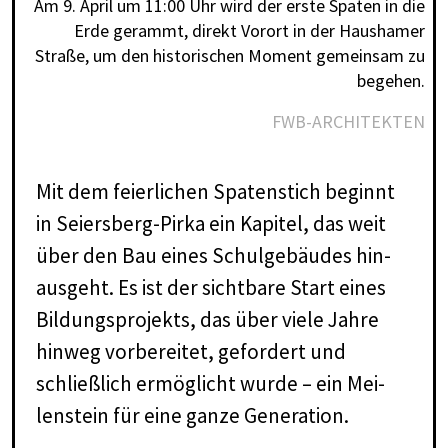
Am 9. April um 11:00 Uhr wird der erste Spaten in die
Erde gerammt, direkt Vorort in der Haushamer
Straße, um den historischen Moment gemeinsam zu
begehen.
FWB-ARCHITEKTEN
Mit dem fei­er­li­chen Spa­ten­stich be­ginnt
in Sei­ers­berg-Pir­ka ein Ka­pi­tel, das weit
über den Bau ei­nes Schul­ge­bäu­des hin­
aus­geht. Es ist der sicht­ba­re Start ei­nes
Bil­dungs­pro­jekts, das über vie­le Jah­re
hin­weg vor­be­rei­tet, ge­for­dert und
schließ­lich er­mög­licht wur­de – ein Mei­
len­stein für eine gan­ze Ge­ne­ra­ti­on.