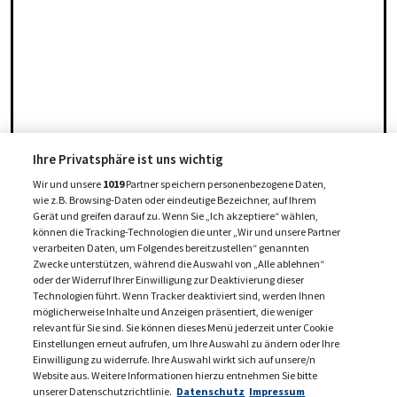
Ihre Privatsphäre ist uns wichtig
Wir und unsere
1019
Partner speichern personenbezogene Daten,
wie z.B. Browsing-Daten oder eindeutige Bezeichner, auf Ihrem
Gerät und greifen darauf zu. Wenn Sie „Ich akzeptiere“ wählen,
können die Tracking-Technologien die unter „Wir und unsere Partner
verarbeiten Daten, um Folgendes bereitzustellen“ genannten
Zwecke unterstützen, während die Auswahl von „Alle ablehnen“
oder der Widerruf Ihrer Einwilligung zur Deaktivierung dieser
Technologien führt. Wenn Tracker deaktiviert sind, werden Ihnen
möglicherweise Inhalte und Anzeigen präsentiert, die weniger
relevant für Sie sind. Sie können dieses Menü jederzeit unter Cookie
Einstellungen erneut aufrufen, um Ihre Auswahl zu ändern oder Ihre
Einwilligung zu widerrufe. Ihre Auswahl wirkt sich auf unsere/n
Website aus. Weitere Informationen hierzu entnehmen Sie bitte
unserer Datenschutzrichtlinie.
Datenschutz
Impressum