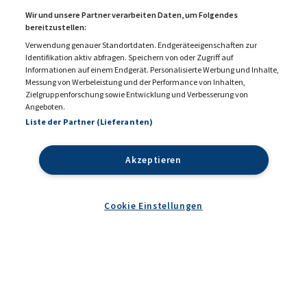
Wir und unsere Partner verarbeiten Daten, um Folgendes
bereitzustellen:
Verwendung genauer Standortdaten. Endgeräteeigenschaften zur
Identifikation aktiv abfragen. Speichern von oder Zugriff auf
Informationen auf einem Endgerät. Personalisierte Werbung und Inhalte,
Messung von Werbeleistung und der Performance von Inhalten,
KONTAKT
MEDIADATEN 2026
Zielgruppenforschung sowie Entwicklung und Verbesserung von
Angeboten.
DATENSCHUTZ
IMPRESSUM
Liste der Partner (Lieferanten)
COOKIE EINSTELLUNGEN
AGB
Akzeptieren
Cookie Einstellungen