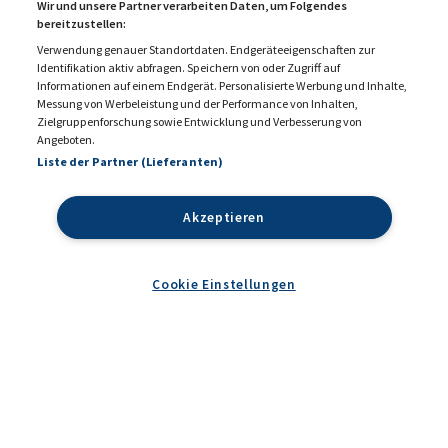
Wir und unsere Partner verarbeiten Daten, um Folgendes
bereitzustellen:
Verwendung genauer Standortdaten. Endgeräteeigenschaften zur
Identifikation aktiv abfragen. Speichern von oder Zugriff auf
Informationen auf einem Endgerät. Personalisierte Werbung und Inhalte,
Messung von Werbeleistung und der Performance von Inhalten,
KONTAKT
MEDIADATEN 2026
Zielgruppenforschung sowie Entwicklung und Verbesserung von
Angeboten.
DATENSCHUTZ
IMPRESSUM
Liste der Partner (Lieferanten)
COOKIE EINSTELLUNGEN
AGB
Akzeptieren
Cookie Einstellungen