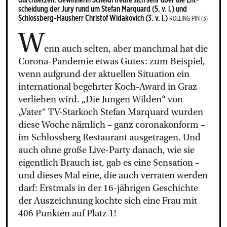
schei­dung der Jury rund um Ste­fan Mar­quard (5. v. l.) und
Schloss­berg-Haus­herr Chris­tof Wi­da­ko­vich (3. v. l.)
ROL­LING PIN (3)
W
enn auch selten, aber manchmal hat die
Corona-Pandemie etwas Gutes: zum Beispiel,
wenn aufgrund der aktuellen Situation ein
international begehrter Koch-Award in Graz
verliehen wird. „Die Jungen Wilden“ von
„Vater“ TV-Starkoch Stefan Marquard wurden
diese Woche nämlich – ganz coronakonform –
im Schlossberg Restaurant ausgetragen. Und
auch ohne große Live-Party danach, wie sie
eigentlich Brauch ist, gab es eine Sensation –
und dieses Mal eine, die auch verraten werden
darf: Erstmals in der 16-jährigen Geschichte
der Auszeichnung kochte sich eine Frau mit
406 Punkten auf Platz 1!