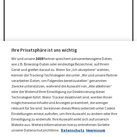
Ihre Privatsphäre ist uns wichtig
Wir und unsere
1019
Partner speichern personenbezogene Daten,
wie z.B. Browsing-Daten oder eindeutige Bezeichner, auf Ihrem
Gerät und greifen darauf zu. Wenn Sie „Ich akzeptiere“ wählen,
können die Tracking-Technologien die unter „Wir und unsere Partner
verarbeiten Daten, um Folgendes bereitzustellen“ genannten
Zwecke unterstützen, während die Auswahl von „Alle ablehnen“
oder der Widerruf Ihrer Einwilligung zur Deaktivierung dieser
Technologien führt. Wenn Tracker deaktiviert sind, werden Ihnen
möglicherweise Inhalte und Anzeigen präsentiert, die weniger
relevant für Sie sind. Sie können dieses Menü jederzeit unter Cookie
Einstellungen erneut aufrufen, um Ihre Auswahl zu ändern oder Ihre
Einwilligung zu widerrufe. Ihre Auswahl wirkt sich auf unsere/n
Website aus. Weitere Informationen hierzu entnehmen Sie bitte
unserer Datenschutzrichtlinie.
Datenschutz
Impressum