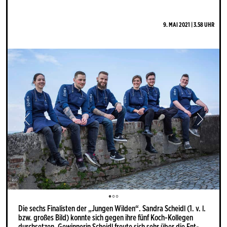
9. MAI 2021 | 3.58 UHR
Die sechs Fi­na­lis­ten der „Jun­gen Wil­den“. San­dra Scheidl (1. v. l.
bzw. gro­ßes Bild) konn­te sich ge­gen ihre fünf Koch-Kol­le­gen
durch­set­zen. Ge­win­ne­rin Scheidl freu­te sich sehr über die Ent­