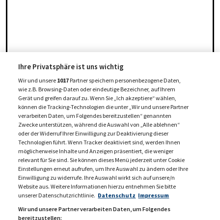
Ihre Privatsphäre ist uns wichtig
Wir und unsere
1017
Partner speichern personenbezogene Daten,
wie z.B. Browsing-Daten oder eindeutige Bezeichner, auf Ihrem
Gerät und greifen darauf zu. Wenn Sie „Ich akzeptiere“ wählen,
können die Tracking-Technologien die unter „Wir und unsere Partner
verarbeiten Daten, um Folgendes bereitzustellen“ genannten
Zwecke unterstützen, während die Auswahl von „Alle ablehnen“
oder der Widerruf Ihrer Einwilligung zur Deaktivierung dieser
Technologien führt. Wenn Tracker deaktiviert sind, werden Ihnen
möglicherweise Inhalte und Anzeigen präsentiert, die weniger
relevant für Sie sind. Sie können dieses Menü jederzeit unter Cookie
Einstellungen erneut aufrufen, um Ihre Auswahl zu ändern oder Ihre
Einwilligung zu widerrufe. Ihre Auswahl wirkt sich auf unsere/n
Website aus. Weitere Informationen hierzu entnehmen Sie bitte
unserer Datenschutzrichtlinie.
Datenschutz
Impressum
Wir und unsere Partner verarbeiten Daten, um Folgendes
bereitzustellen: