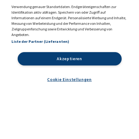
Verwendung genauer Standortdaten. Endgeräteeigenschaften zur
Identifikation aktiv abfragen. Speichern von oder Zugriff auf
Informationen auf einem Endgerät. Personalisierte Werbung und Inhalte,
Messung von Werbeleistung und der Performance von Inhalten,
KONTAKT
MEDIADATEN 2026
Zielgruppenforschung sowie Entwicklung und Verbesserung von
Angeboten.
DATENSCHUTZ
IMPRESSUM
Liste der Partner (Lieferanten)
COOKIE EINSTELLUNGEN
AGB
Akzeptieren
Cookie Einstellungen