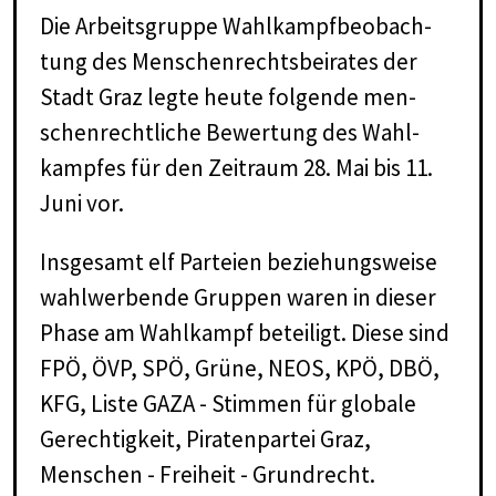
Die Ar­beits­grup­pe Wahl­kampf­be­ob­ach­
tung des Men­schen­rechts­bei­ra­tes der
Stadt Graz leg­te heu­te fol­gen­de men­
schen­recht­li­che Be­wer­tung des Wahl­
kamp­fes für den Zeit­raum 28. Mai bis 11.
Juni vor.
Insgesamt elf Parteien beziehungsweise
wahlwerbende Gruppen waren in dieser
Phase am Wahlkampf beteiligt. Diese sind
FPÖ, ÖVP, SPÖ, Grüne, NEOS, KPÖ, DBÖ,
KFG, Liste GAZA - Stimmen für globale
Gerechtigkeit, Piratenpartei Graz,
Menschen - Freiheit - Grundrecht.