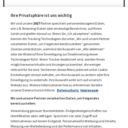
Ihre Privatsphäre ist uns wichtig
Wir und unsere
1017
Partner speichern personenbezogene Daten,
wie z.B. Browsing-Daten oder eindeutige Bezeichner, auf Ihrem
Gerät und greifen darauf zu. Wenn Sie „Ich akzeptiere“ wählen,
können die Tracking-Technologien die unter „Wir und unsere Partner
verarbeiten Daten, um Folgendes bereitzustellen“ genannten
Zwecke unterstützen, während die Auswahl von „Alle ablehnen“
oder der Widerruf Ihrer Einwilligung zur Deaktivierung dieser
Technologien führt. Wenn Tracker deaktiviert sind, werden Ihnen
möglicherweise Inhalte und Anzeigen präsentiert, die weniger
relevant für Sie sind. Sie können dieses Menü jederzeit unter Cookie
Einstellungen erneut aufrufen, um Ihre Auswahl zu ändern oder Ihre
Einwilligung zu widerrufe. Ihre Auswahl wirkt sich auf unsere/n
Website aus. Weitere Informationen hierzu entnehmen Sie bitte
unserer Datenschutzrichtlinie.
Datenschutz
Impressum
Wir und unsere Partner verarbeiten Daten, um Folgendes
bereitzustellen:
Verwendung genauer Standortdaten. Endgeräteeigenschaften zur
Identifikation aktiv abfragen. Speichern von oder Zugriff auf
Informationen auf einem Endgerät. Personalisierte Werbung und Inhalte,
Messung von Werbeleistung und der Performance von Inhalten,
KONTAKT
MEDIADATEN 2026