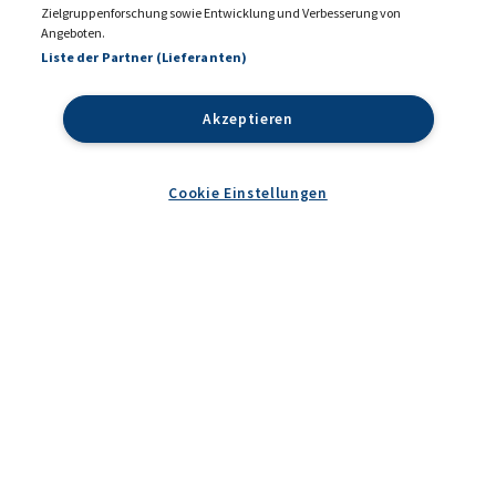
Zielgruppenforschung sowie Entwicklung und Verbesserung von
Angeboten.
DATENSCHUTZ
IMPRESSUM
Liste der Partner (Lieferanten)
COOKIE EINSTELLUNGEN
AGB
Akzeptieren
Cookie Einstellungen