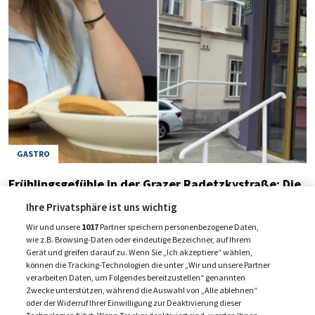
GASTRO
Frühlingsgefühle in der Grazer Radetzkystraße: Die
neue Sorger-Filiale im Test
Ihre Privatsphäre ist uns wichtig
10. April 2024
Wir und unsere
1017
Partner speichern personenbezogene Daten,
wie z.B. Browsing-Daten oder eindeutige Bezeichner, auf Ihrem
Gerät und greifen darauf zu. Wenn Sie „Ich akzeptiere“ wählen,
können die Tracking-Technologien die unter „Wir und unsere Partner
verarbeiten Daten, um Folgendes bereitzustellen“ genannten
1
2
3
…
nächste
Zwecke unterstützen, während die Auswahl von „Alle ablehnen“
oder der Widerruf Ihrer Einwilligung zur Deaktivierung dieser