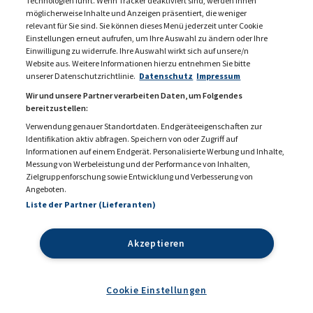
Technologien führt. Wenn Tracker deaktiviert sind, werden Ihnen
möglicherweise Inhalte und Anzeigen präsentiert, die weniger
relevant für Sie sind. Sie können dieses Menü jederzeit unter Cookie
Einstellungen erneut aufrufen, um Ihre Auswahl zu ändern oder Ihre
Einwilligung zu widerrufe. Ihre Auswahl wirkt sich auf unsere/n
Website aus. Weitere Informationen hierzu entnehmen Sie bitte
unserer Datenschutzrichtlinie.
Datenschutz
Impressum
Wir und unsere Partner verarbeiten Daten, um Folgendes
bereitzustellen:
Verwendung genauer Standortdaten. Endgeräteeigenschaften zur
Identifikation aktiv abfragen. Speichern von oder Zugriff auf
Informationen auf einem Endgerät. Personalisierte Werbung und Inhalte,
Messung von Werbeleistung und der Performance von Inhalten,
KONTAKT
MEDIADATEN 2026
Zielgruppenforschung sowie Entwicklung und Verbesserung von
Angeboten.
DATENSCHUTZ
IMPRESSUM
Liste der Partner (Lieferanten)
COOKIE EINSTELLUNGEN
AGB
Akzeptieren
Cookie Einstellungen