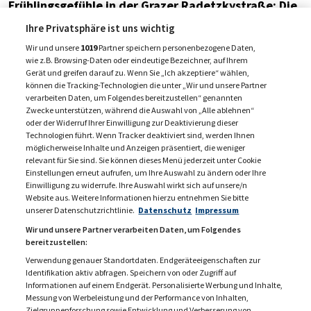
Frühlingsgefühle in der Grazer Radetzkystraße: Die
neue Sorger-Filiale im Test
Ihre Privatsphäre ist uns wichtig
10. April 2024
Wir und unsere
1019
Partner speichern personenbezogene Daten,
wie z.B. Browsing-Daten oder eindeutige Bezeichner, auf Ihrem
Gerät und greifen darauf zu. Wenn Sie „Ich akzeptiere“ wählen,
können die Tracking-Technologien die unter „Wir und unsere Partner
verarbeiten Daten, um Folgendes bereitzustellen“ genannten
1
2
3
…
nächste
Zwecke unterstützen, während die Auswahl von „Alle ablehnen“
oder der Widerruf Ihrer Einwilligung zur Deaktivierung dieser
Technologien führt. Wenn Tracker deaktiviert sind, werden Ihnen
möglicherweise Inhalte und Anzeigen präsentiert, die weniger
relevant für Sie sind. Sie können dieses Menü jederzeit unter Cookie
Einstellungen erneut aufrufen, um Ihre Auswahl zu ändern oder Ihre
Einwilligung zu widerrufe. Ihre Auswahl wirkt sich auf unsere/n
Website aus. Weitere Informationen hierzu entnehmen Sie bitte
unserer Datenschutzrichtlinie.
Datenschutz
Impressum
Wir und unsere Partner verarbeiten Daten, um Folgendes
bereitzustellen:
Verwendung genauer Standortdaten. Endgeräteeigenschaften zur
Identifikation aktiv abfragen. Speichern von oder Zugriff auf
Informationen auf einem Endgerät. Personalisierte Werbung und Inhalte,
Messung von Werbeleistung und der Performance von Inhalten,
KONTAKT
MEDIADATEN 2026
Zielgruppenforschung sowie Entwicklung und Verbesserung von