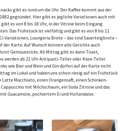
Snacks gibt es rund um die Uhr. Der Kaffee kommt aus der
1882 gegründet. Hier gibt es jegliche Variationen auch mit
ibt es von 8 bis 18 Uhr, in der Vitrine beim Eingang
. Das Frühstück ist vielfältig und gibt es von 8 bis 11
Ei-Variationen, Loungeria Brote – das sind Sauerteigbrote –
uf der Karte. Auf Wunsch können alle Gerichte auch
Wurst Gemüsesticks. Ab Mittag gibt es dann Toast,
s werden ab 21 Uhr Antipasti-Teller oder Käse-Teller
inks wie Bier und Wein und Gin dürfen auf der Karte nicht
ttag im Lokal und haben uns schon riesig auf ein Frühstück
n Latte Macchiato, einen Orangensaft, einen Schinken-
en Cappuccino mit Milchschaum, ein Soda Zitrone und das
t mit Guacamole, pochiertem Ei und Hollandaise.