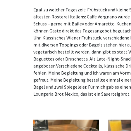
Egal zu welcher Tageszeit: Frühstück und kleine 
ältesten Rösterei Italiens: Caffe Vergnano wurde 
Schuss – gerne mit Bailey oder Amaretto. Kuchen g
können Gäste direkt das Tagesangebot begutachten
Uhr: Klassisches Wiener Frühstück, verschiedene 
mit diversen Toppings oder Bagels stehen hier a
vegetarisch bestellt werden, dann gibt es statt 
Baguettes oder Bruschetta. Als Late-Night-Snack
angeboten.Verschieden
e
Cocktails, klassische Dr
fehlen. Meine Begleitung und ich waren am Vormi
gefreut.
Me
ine Begleitung bestellte einmal eine
Bagel und zwei Spiegeleier. Für mich gab es ein
Loungeria Brot Mexico, das ist ein Sauerteigbro