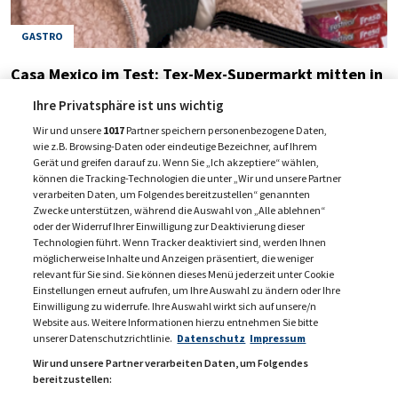
GASTRO
Casa Mexico im Test: Tex-Mex-Supermarkt mitten in
Graz
Ihre Privatsphäre ist uns wichtig
28. Februar 2024
Wir und unsere
1017
Partner speichern personenbezogene Daten,
wie z.B. Browsing-Daten oder eindeutige Bezeichner, auf Ihrem
Gerät und greifen darauf zu. Wenn Sie „Ich akzeptiere“ wählen,
können die Tracking-Technologien die unter „Wir und unsere Partner
verarbeiten Daten, um Folgendes bereitzustellen“ genannten
vorherige
1
2
3
…
nächst
Zwecke unterstützen, während die Auswahl von „Alle ablehnen“
oder der Widerruf Ihrer Einwilligung zur Deaktivierung dieser
Technologien führt. Wenn Tracker deaktiviert sind, werden Ihnen
möglicherweise Inhalte und Anzeigen präsentiert, die weniger
relevant für Sie sind. Sie können dieses Menü jederzeit unter Cookie
Einstellungen erneut aufrufen, um Ihre Auswahl zu ändern oder Ihre
Einwilligung zu widerrufe. Ihre Auswahl wirkt sich auf unsere/n
Website aus. Weitere Informationen hierzu entnehmen Sie bitte
unserer Datenschutzrichtlinie.
Datenschutz
Impressum
Wir und unsere Partner verarbeiten Daten, um Folgendes
bereitzustellen: