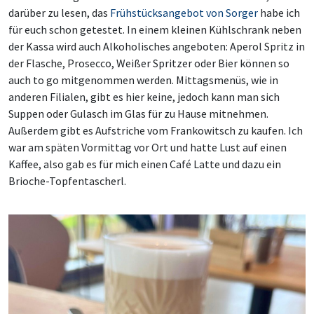
darüber zu lesen, das
Frühstücksangebot von Sorger
habe ich
für euch schon getestet.
In einem
kleine
n
Kühlschrank neben
der Kassa
wird
auch Alkoholisches an
geboten
: Aperol Spritz in
der Flasche, Prosecco, Weißer Spritzer oder Bier können so
auch to go mitgenommen werden. Mittagsmenüs, wie in
anderen Filialen, gibt es hier keine, jedoch kann man sich
Suppen oder Gulasch im Glas für zu Hause mitnehmen.
Außerdem gibt es Aufstriche vom Frankowitsch zu kaufen. Ich
war am späten Vormittag vor Ort und
hatte
Lust auf einen
Kaffee, also gab es für mich einen Café Latte und dazu ein
Brioche-Topfentascherl.