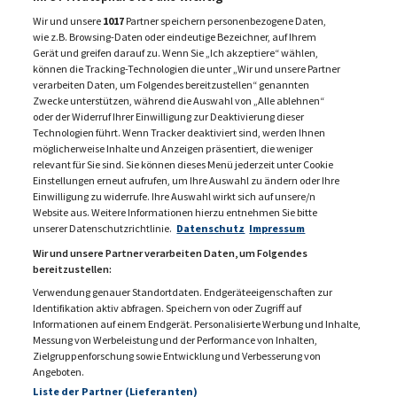
28. Februar 2024
Wir und unsere
1017
Partner speichern personenbezogene Daten,
wie z.B. Browsing-Daten oder eindeutige Bezeichner, auf Ihrem
Gerät und greifen darauf zu. Wenn Sie „Ich akzeptiere“ wählen,
können die Tracking-Technologien die unter „Wir und unsere Partner
verarbeiten Daten, um Folgendes bereitzustellen“ genannten
vorherige
1
2
3
…
nächst
Zwecke unterstützen, während die Auswahl von „Alle ablehnen“
oder der Widerruf Ihrer Einwilligung zur Deaktivierung dieser
Technologien führt. Wenn Tracker deaktiviert sind, werden Ihnen
möglicherweise Inhalte und Anzeigen präsentiert, die weniger
relevant für Sie sind. Sie können dieses Menü jederzeit unter Cookie
Einstellungen erneut aufrufen, um Ihre Auswahl zu ändern oder Ihre
Einwilligung zu widerrufe. Ihre Auswahl wirkt sich auf unsere/n
Website aus. Weitere Informationen hierzu entnehmen Sie bitte
unserer Datenschutzrichtlinie.
Datenschutz
Impressum
Wir und unsere Partner verarbeiten Daten, um Folgendes
bereitzustellen:
Verwendung genauer Standortdaten. Endgeräteeigenschaften zur
Identifikation aktiv abfragen. Speichern von oder Zugriff auf
Informationen auf einem Endgerät. Personalisierte Werbung und Inhalte,
Messung von Werbeleistung und der Performance von Inhalten,
KONTAKT
MEDIADATEN 2026
Zielgruppenforschung sowie Entwicklung und Verbesserung von
Angeboten.
DATENSCHUTZ
IMPRESSUM
Liste der Partner (Lieferanten)